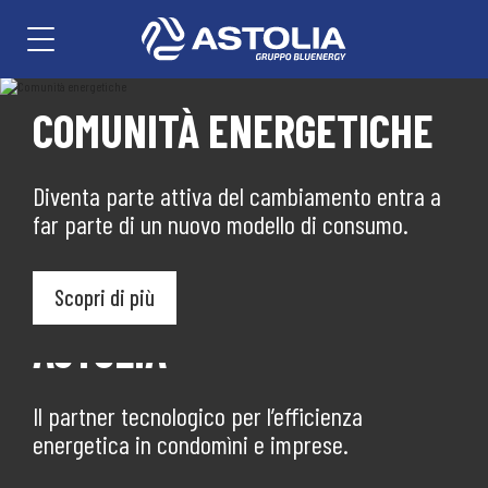
COMUNITÀ ENERGETICHE
Diventa parte attiva del cambiamento entra a
far parte di un nuovo modello di consumo.
Scopri di più
CONDOMÌNI
ASTOLIA
GESTIONE CALORE
CONDOMÌNI
ASTOLIA
Riqualificazione ed efficienza energetica per
Il partner tecnologico per l’efficienza
Il servizio chiavi in mano per la gestione
Riqualificazione ed efficienza energetica per
Il partner tecnologico per l’efficienza
condomini a impatto ambientale zero.
energetica in condomìni e imprese.
efficiente degli impianti termici.
condomini a impatto ambientale zero.
energetica in condomìni e imprese.