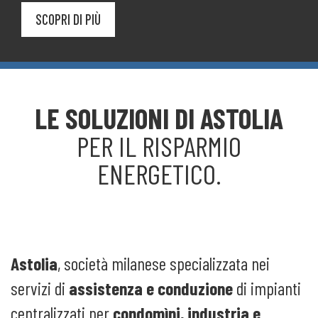
SCOPRI I SERVIZI
SCOPRI DI PIÙ
VAI AL SERVIZIO
SCOPRI I SERVIZI
SCOPRI DI PIÙ
LE SOLUZIONI DI ASTOLIA
PER IL RISPARMIO
ENERGETICO.
Astolia
, società milanese specializzata nei
servizi di
assistenza e conduzione
di impianti
centralizzati per
condomìni, industria e