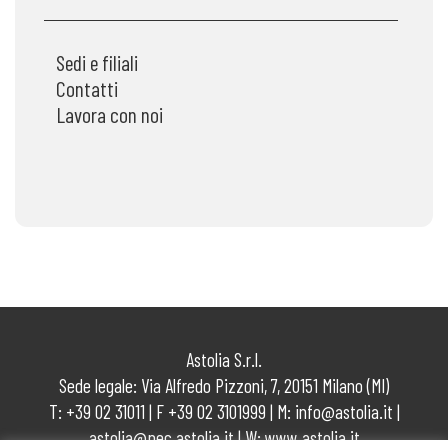
Sedi e filiali
Contatti
Lavora con noi
Astolia S.r.l.
Sede legale: Via Alfredo Pizzoni, 7, 20151 Milano (MI)
T: +39 02 31011 | F +39 02 3101999 | M:
info@astolia.it
|
astolia@pec.astolia.it
| W:
www.astolia.it